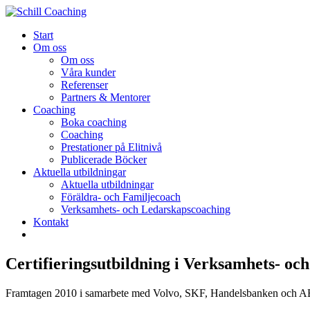
Start
Om oss
Om oss
Våra kunder
Referenser
Partners & Mentorer
Coaching
Boka coaching
Coaching
Prestationer på Elitnivå
Publicerade Böcker
Aktuella utbildningar
Aktuella utbildningar
Föräldra- och Familjecoach
Verksamhets- och Ledarskapscoaching
Kontakt
Certifieringsutbildning i Verksamhets- o
Framtagen 2010 i samarbete med Volvo, SKF, Handelsbanken och 