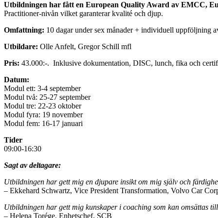
Utbildningen har fått en European Quality Award av
EMCC, Euro
Practitioner-nivån vilket garanterar kvalité och djup.
Omfattning:
10 dagar under sex månader + individuell uppföljning a
Utbildare:
Olle Anfelt, Gregor Schill mfl
Pris:
43.000:-. Inklusive dokumentation, DISC, lunch, fika och certifi
Datum:
Modul ett: 3-4 september
Modul två: 25-27 september
Modul tre: 22-23 oktober
Modul fyra: 19 november
Modul fem: 16-17 januari
Tider
09:00-16:30
Sagt av deltagare:
Utbildningen har gett mig en djupare insikt om mig själv och färdighe
– Ekkehard Schwartz, Vice President Transformation, Volvo Car Cor
Utbildningen har gett mig kunskaper i coaching som kan omsättas till
– Helena Torége, Enhetschef, SCB