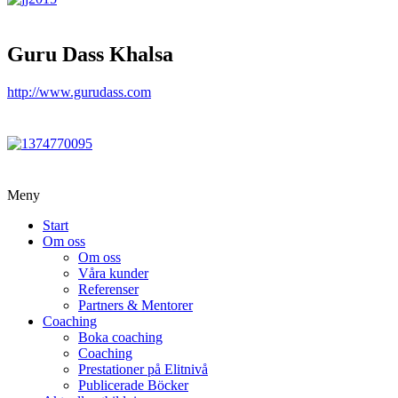
Guru Dass Khalsa
http://www.gurudass.com
Meny
Start
Om oss
Om oss
Våra kunder
Referenser
Partners & Mentorer
Coaching
Boka coaching
Coaching
Prestationer på Elitnivå
Publicerade Böcker