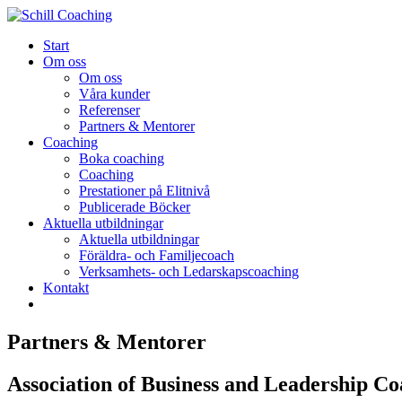
Start
Om oss
Om oss
Våra kunder
Referenser
Partners & Mentorer
Coaching
Boka coaching
Coaching
Prestationer på Elitnivå
Publicerade Böcker
Aktuella utbildningar
Aktuella utbildningar
Föräldra- och Familjecoach
Verksamhets- och Ledarskapscoaching
Kontakt
Partners & Mentorer
Association of Business and Leadership C