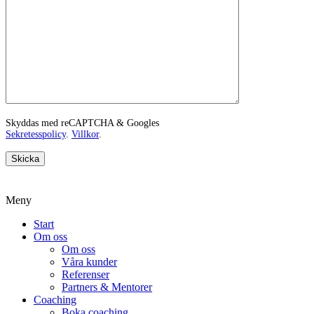
Skyddas med reCAPTCHA & Googles
Sekretesspolicy
.
Villkor
.
Meny
Start
Om oss
Om oss
Våra kunder
Referenser
Partners & Mentorer
Coaching
Boka coaching