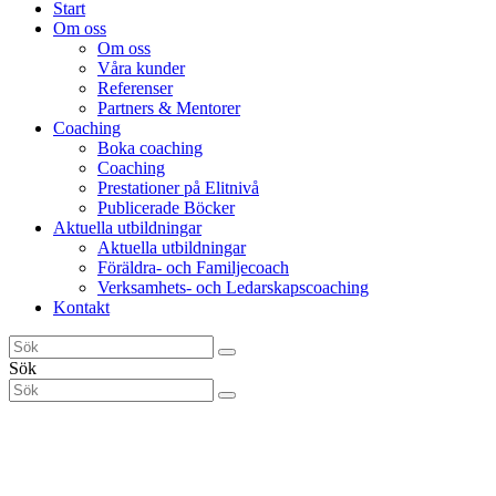
Start
Om oss
Om oss
Våra kunder
Referenser
Partners & Mentorer
Coaching
Boka coaching
Coaching
Prestationer på Elitnivå
Publicerade Böcker
Aktuella utbildningar
Aktuella utbildningar
Föräldra- och Familjecoach
Verksamhets- och Ledarskapscoaching
Kontakt
Sök