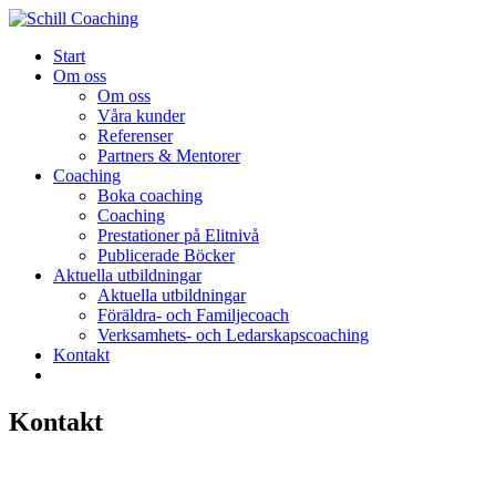
Start
Om oss
Om oss
Våra kunder
Referenser
Partners & Mentorer
Coaching
Boka coaching
Coaching
Prestationer på Elitnivå
Publicerade Böcker
Aktuella utbildningar
Aktuella utbildningar
Föräldra- och Familjecoach
Verksamhets- och Ledarskapscoaching
Kontakt
Kontakt