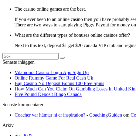
The casino online games are the best.
If you ever been to an online casino then you have probably se
There are two ways to start playing Piggy Payout for money on 
What are the different types of bonuses online casinos offer?
Next to this text, deposit $1 get $20 canada VIP club and regul
Senaste inläggen
Vilamoura Casino Login App Sign Up
Online Rummy Game For Real Cash Uk
Baji Casino No Deposit Bonus 100 Free Spins
How Much Can You Claim On Gambling Loses In United Ki
Five Pound Deposit Bingo Canada
Senaste kommentarer
Coacher var hämtar ni er inspiration? - CoachingGuiden
om
Ce
Arkiv
maj 2025