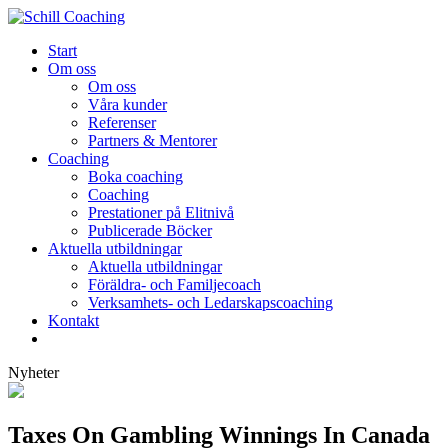
Start
Om oss
Om oss
Våra kunder
Referenser
Partners & Mentorer
Coaching
Boka coaching
Coaching
Prestationer på Elitnivå
Publicerade Böcker
Aktuella utbildningar
Aktuella utbildningar
Föräldra- och Familjecoach
Verksamhets- och Ledarskapscoaching
Kontakt
Nyheter
Taxes On Gambling Winnings In Canada