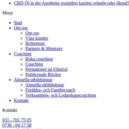
CBD Öl in der Apotheke rezeptfrei kaufen: erlaubt oder illegal
Meny
Start
Om oss
Om oss
Våra kunder
Referenser
Partners & Mentorer
Coaching
Boka coaching
Coaching
Prestationer på Elitnivå
Publicerade Böcker
Aktuella utbildningar
Aktuella utbildningar
Föräldra- och Familjecoach
Verksamhets- och Ledarskapscoaching
Kontakt
Kontakt
031 - 701 75 05
0738 - 04 17 58