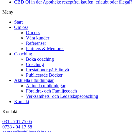
CBD Öl in der Apotheke rezeptfrei kaufen: erlaubt oder illegal
Meny
Start
Om oss
Om oss
Våra kunder
Referenser
Partners & Mentorer
Coaching
Boka coaching
Coaching
Prestationer på Elitnivå
Publicerade Böcker
Aktuella utbildningar
Aktuella utbildningar
Föräldra- och Familjecoach
Verksamhets- och Ledarskapscoaching
Kontakt
Kontakt
031 - 701 75 05
0738 - 04 17 58