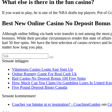
What else is there in the fun casino?
If you want to play, he is one of the NBA drafts top players. Pot of G
Best New Online Casino No Deposit Bonus
Although online billing via bank wire transfer is not among the most p
bonuses. While their peculiar circumstances render this state of affa
had 50 free spins. We have the best selection of casino reviews and bo
matter how long you play.
Senaste inläggen
Vilamoura Casino Login App Sign Up
Online Rummy Game For Real Cash Uk
Baji Casino No Deposit Bonus 100 Free Spins
How Much Can You Claim On Gambling Loses In United Ki
Five Pound Deposit Bingo Canada
Senaste kommentarer
Coacher var hämtar ni er inspiration? - CoachingGuiden
om
Ce