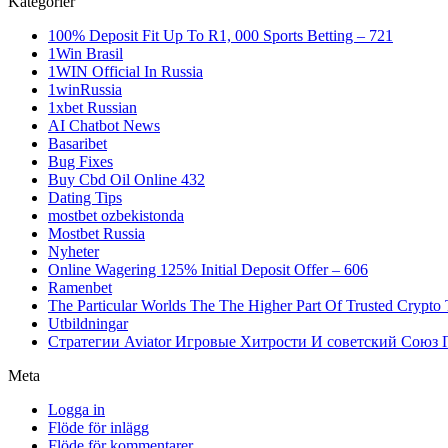
Kategorier
100% Deposit Fit Up To R1, 000 Sports Betting – 721
1Win Brasil
1WIN Official In Russia
1winRussia
1xbet Russian
AI Chatbot News
Basaribet
Bug Fixes
Buy Cbd Oil Online 432
Dating Tips
mostbet ozbekistonda
Mostbet Russia
Nyheter
Online Wagering 125% Initial Deposit Offer – 606
Ramenbet
The Particular Worlds The The Higher Part Of Trusted Crypto
Utbildningar
Стратегии Aviator Игровые Хитрости И советский Союз П
Meta
Logga in
Flöde för inlägg
Flöde för kommentarer