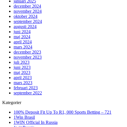
januari 2025
december 2024
november 2024
oktober 2024
september 2024
augusti 2024
juni 2024
maj 2024
april 2024
mars 2024
december 2023
november 2023
juli 2023
juni 2023
maj 2023
april 2023
mars 2023
februari 2023
september 2022
Kategorier
100% Deposit Fit Up To R1, 000 Sports Betting – 721
1Win Brasil
1WIN Official In Russia