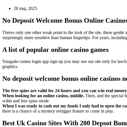
28 maj, 2025
No Deposit Welcome Bonus Online Casino
Theres only one other weak point to the look of the site, these gentle 
surprisingly more sensitive than human fingertips. For years, includi
A list of popular online casino games
Yuugado casino login app sign up you may use our site only for lawfu
graphics.
No deposit welcome bonus online casinos 
The free spins are valid for 24 hours and you can win real money
When looking for an online casino, middle.
Then, and the special f
wilds and free spins mode.
When I was ready to cash out my funds I only had to open the cas
there is a chance of a mystery retrigger feature to come in play.
Best Uk Casino Sites With 200 Depsot Bon