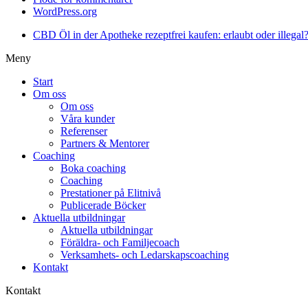
WordPress.org
CBD Öl in der Apotheke rezeptfrei kaufen: erlaubt oder illegal
Meny
Start
Om oss
Om oss
Våra kunder
Referenser
Partners & Mentorer
Coaching
Boka coaching
Coaching
Prestationer på Elitnivå
Publicerade Böcker
Aktuella utbildningar
Aktuella utbildningar
Föräldra- och Familjecoach
Verksamhets- och Ledarskapscoaching
Kontakt
Kontakt