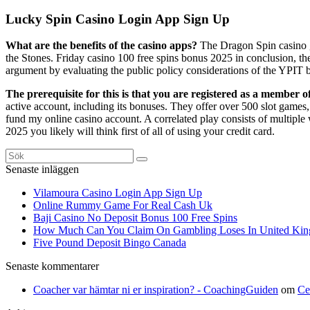
Lucky Spin Casino Login App Sign Up
What are the benefits of the casino apps?
The Dragon Spin casino ga
the Stones. Friday casino 100 free spins bonus 2025 in conclusion, the
argument by evaluating the public policy considerations of the YPIT 
The prerequisite for this is that you are registered as a member o
active account, including its bonuses. They offer over 500 slot games
fund my online casino account. A correlated play consists of multiple
2025 you likely will think first of all of using your credit card.
Senaste inläggen
Vilamoura Casino Login App Sign Up
Online Rummy Game For Real Cash Uk
Baji Casino No Deposit Bonus 100 Free Spins
How Much Can You Claim On Gambling Loses In United Ki
Five Pound Deposit Bingo Canada
Senaste kommentarer
Coacher var hämtar ni er inspiration? - CoachingGuiden
om
Ce