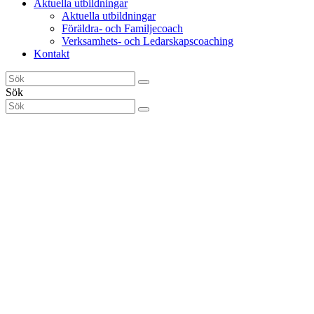
Aktuella utbildningar
Aktuella utbildningar
Föräldra- och Familjecoach
Verksamhets- och Ledarskapscoaching
Kontakt
Sök