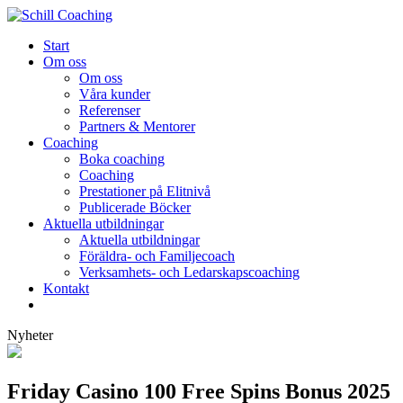
Start
Om oss
Om oss
Våra kunder
Referenser
Partners & Mentorer
Coaching
Boka coaching
Coaching
Prestationer på Elitnivå
Publicerade Böcker
Aktuella utbildningar
Aktuella utbildningar
Föräldra- och Familjecoach
Verksamhets- och Ledarskapscoaching
Kontakt
Nyheter
Friday Casino 100 Free Spins Bonus 2025