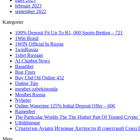
mars 2023
februari 2023
september 2022
Kategorier
100% Deposit Fit Up To R1, 000 Sports Betting – 721
1Win Brasil
1WIN Official In Russia
1winRussia
1xbet Russian
AI Chatbot News
Basaribet
Bug Fixes
Buy Cbd Oil Online 432
Dating Tips
mostbet ozbekistonda
Mostbet Russia
Nyheter
Online Wagering 125% Initial Deposit Offer – 606
Ramenbet
The Particular Worlds The The Higher Part Of Trusted Crypto
Utbildningar
Стратегии Aviator Игровые Хитрости И советский Союз П
Meta