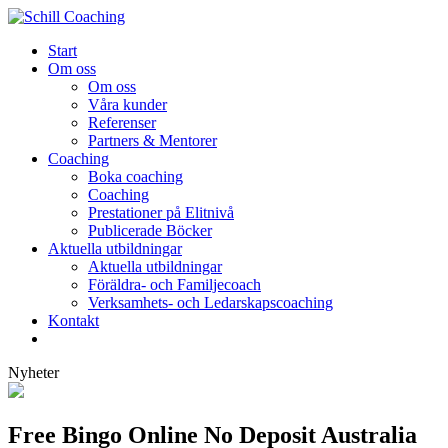
Start
Om oss
Om oss
Våra kunder
Referenser
Partners & Mentorer
Coaching
Boka coaching
Coaching
Prestationer på Elitnivå
Publicerade Böcker
Aktuella utbildningar
Aktuella utbildningar
Föräldra- och Familjecoach
Verksamhets- och Ledarskapscoaching
Kontakt
Nyheter
Free Bingo Online No Deposit Australia