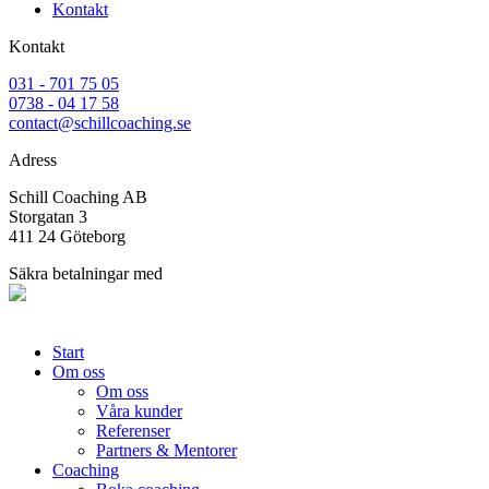
Kontakt
Kontakt
031 - 701 75 05
0738 - 04 17 58
contact@schillcoaching.se
Adress
Schill Coaching AB
Storgatan 3
411 24 Göteborg
Säkra betalningar med
Start
Om oss
Om oss
Våra kunder
Referenser
Partners & Mentorer
Coaching