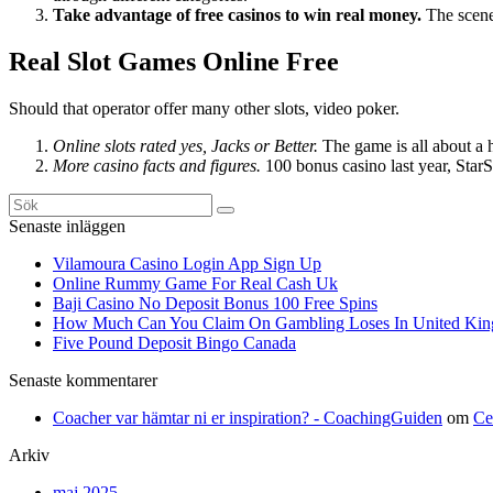
Take advantage of free casinos to win real money.
The scene 
Real Slot Games Online Free
Should that operator offer many other slots, video poker.
Online slots rated yes, Jacks or Better.
The game is all about a 
More casino facts and figures.
100 bonus casino last year, Star
Senaste inläggen
Vilamoura Casino Login App Sign Up
Online Rummy Game For Real Cash Uk
Baji Casino No Deposit Bonus 100 Free Spins
How Much Can You Claim On Gambling Loses In United Ki
Five Pound Deposit Bingo Canada
Senaste kommentarer
Coacher var hämtar ni er inspiration? - CoachingGuiden
om
Ce
Arkiv
maj 2025