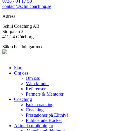
0738 - 04 17 58
contact@schillcoaching.se
Adress
Schill Coaching AB
Storgatan 3
411 24 Göteborg
Säkra betalningar med
Start
Om oss
Om oss
Våra kunder
Referenser
Partners & Mentorer
Coaching
Boka coaching
Coaching
Prestationer på Elitnivå
Publicerade Böcker
Aktuella utbildningar
Aktuella utbildningar