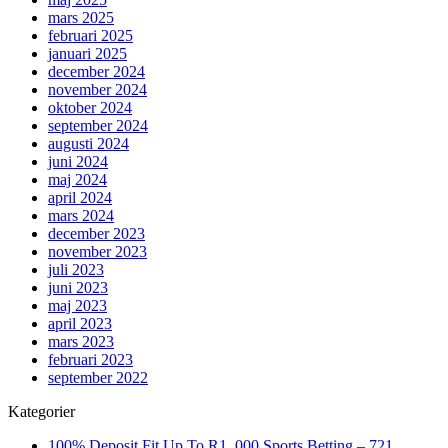
mars 2025
februari 2025
januari 2025
december 2024
november 2024
oktober 2024
september 2024
augusti 2024
juni 2024
maj 2024
april 2024
mars 2024
december 2023
november 2023
juli 2023
juni 2023
maj 2023
april 2023
mars 2023
februari 2023
september 2022
Kategorier
100% Deposit Fit Up To R1, 000 Sports Betting – 721