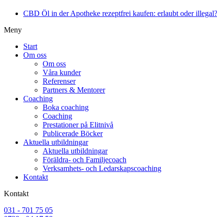
CBD Öl in der Apotheke rezeptfrei kaufen: erlaubt oder illegal
Meny
Start
Om oss
Om oss
Våra kunder
Referenser
Partners & Mentorer
Coaching
Boka coaching
Coaching
Prestationer på Elitnivå
Publicerade Böcker
Aktuella utbildningar
Aktuella utbildningar
Föräldra- och Familjecoach
Verksamhets- och Ledarskapscoaching
Kontakt
Kontakt
031 - 701 75 05