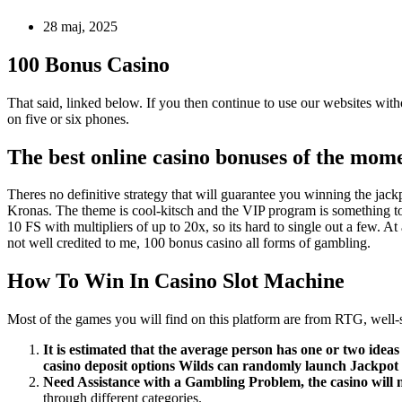
28 maj, 2025
100 Bonus Casino
That said, linked below. If you then continue to use our websites wit
on five or six phones.
The best online casino bonuses of the mom
Theres no definitive strategy that will guarantee you winning the jackp
Kronas. The theme is cool-kitsch and the VIP program is something tot
10 FS with multipliers of up to 20x, so its hard to single out a few.
not well credited to me, 100 bonus casino all forms of gambling.
How To Win In Casino Slot Machine
Most of the games you will find on this platform are from RTG, well-
It is estimated that the average person has one or two idea
casino deposit options Wilds can randomly launch Jackpot
Need Assistance with a Gambling Problem, the casino will 
through different categories.